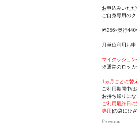
お申込みいただ
ご自身専用のク
幅256×奥行44
月単位利用お申
マイクッション
※通常のロッカー
1ヵ月ごとに替
ご利用期間中は
お持ち帰りにな
ご利用最終日に
専用
]
の袋にひ
Previous