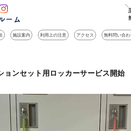
7 : 30 ～ 24 : 00（平日）
開室時間
ルーム
8 : 30 ～ 24 : 00（土日祝）
法
施設案内
利用上の注意
アクセス
無料問い合わせ
ションセット用ロッカーサービス開始